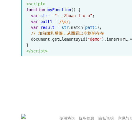
<
script
>
function
myFunction
() {
var
str
=
"-_-Zhuan f o u"
;
var
patt1
=
/\s/
; 
var
result
=
str
.
match
(
patt1
);
// 加前缀和后缀，从而看出空格的存在
document
.
getElementById
(
"demo"
).
innerHTML
}
</
script
>
</
body
>
</
html
>
使用协议
版权信息
隐私说明
意见与