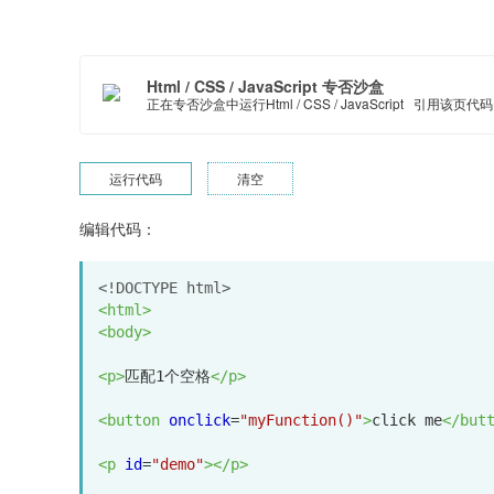
Html / CSS / JavaScript 专否沙盒
正在专否沙盒中运行Html / CSS / JavaScript
引用该页代码
运行代码
清空
编辑代码：
<!DOCTYPE html>
<
html
>
<
body
>
<
p
>
匹配1个空格
</
p
>
<
button
onclick
=
"myFunction()"
>
click me
</
but
<
p
id
=
"demo"
></
p
>